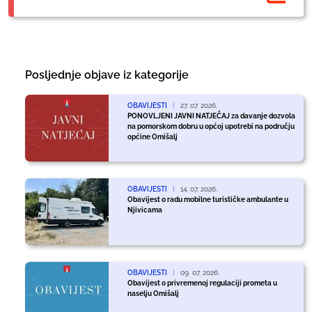
Posljednje objave iz kategorije
OBAVIJESTI
|
27. 07. 2026.
PONOVLJENI JAVNI NATJEČAJ za davanje dozvola
na pomorskom dobru u općoj upotrebi na području
općine Omišalj
OBAVIJESTI
|
14. 07. 2026.
Obavijest o radu mobilne turističke ambulante u
Njivicama
OBAVIJESTI
|
09. 07. 2026.
Obavijest o privremenoj regulaciji prometa u
naselju Omišalj