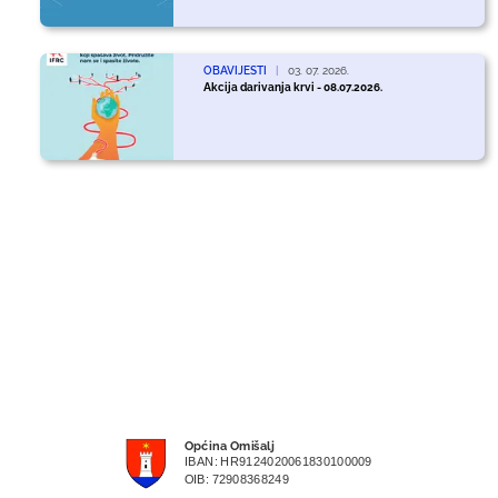
OBAVIJESTI
|
03. 07. 2026.
Akcija darivanja krvi - 08.07.2026.
Općina Omišalj
IBAN: HR9124020061830100009
OIB: 72908368249