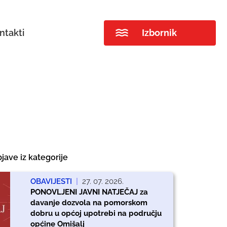
ntakti
Izbornik
jave iz kategorije
OBAVIJESTI
|
27. 07. 2026.
PONOVLJENI JAVNI NATJEČAJ za
davanje dozvola na pomorskom
dobru u općoj upotrebi na području
općine Omišalj