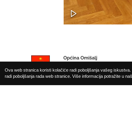
Općina Omišalj
IBAN: HR912402006183010000
Ova web stranica koristi kolačiće radi poboljšanja vašeg iskustva. 
OIB: 72908368249
radi poboljšanja rada web stranice. Više informacija potražite u našo