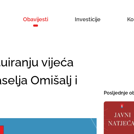
Obavijesti
Investicije
Ko
uiranju vijeća
elja Omišalj i
Posljednje ob