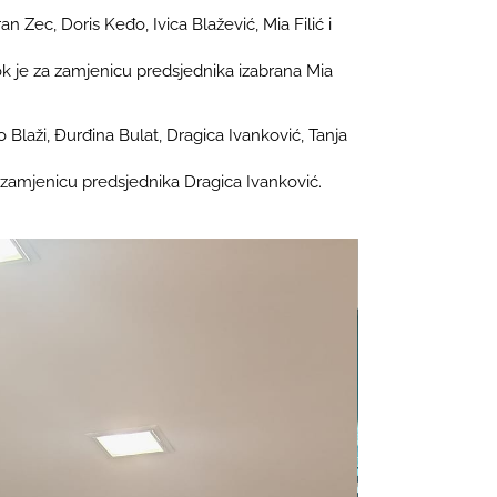
 Zec, Doris Keđo, Ivica Blažević, Mia Filić i
dok je za zamjenicu predsjednika izabrana Mia
 Blaži, Đurđina Bulat, Dragica Ivanković, Tanja
a zamjenicu predsjednika Dragica Ivanković.