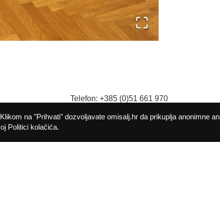
Telefon: +385 (0)51 661 970
9
Fax: +385 (0)51 661 982
Klikom na "Prihvati" dozvoljavate omisalj.hr da prikuplja anonimne an
E-mail:
opcina@omisalj.hr
j Politici kolačića.
Politika kolačića
Pristupačnost
©
2026