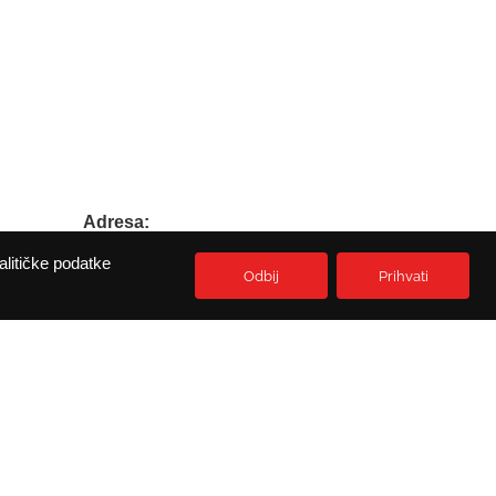
Adresa:
Prikešte 13
alitičke podatke
HR-51513 Omisalj
Odbij
Prihvati