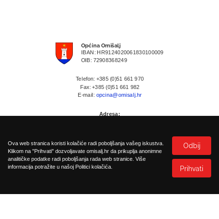
Općina Omišalj
IBAN: HR9124020061830100009
OIB: 72908368249
Telefon: +385 (0)51 661 970
Fax: +385 (0)51 661 982
E-mail:
opcina@omisalj.hr
Adresa:
Prikešte 13
HR-51513 Omisalj
Ova web stranica koristi kolačiće radi poboljšanja vašeg iskustva.
Odbij
Klikom na "Prihvati" dozvoljavate omisalj.hr da prikuplja anonimne
analitičke podatke radi poboljšanja rada web stranice. Više
informacija potražite u našoj Politici kolačića.
Prihvati
Politika kolačića
Pristupačnost
©
2026