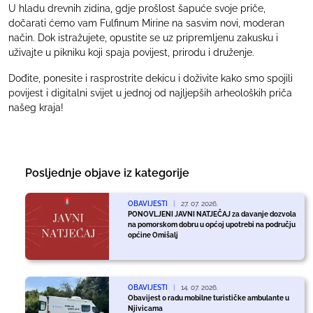
U hladu drevnih zidina, gdje prošlost šapuće svoje priče,
dočarati ćemo vam Fulfinum Mirine na sasvim novi, moderan
način. Dok istražujete, opustite se uz pripremljenu zakusku i
uživajte u pikniku koji spaja povijest, prirodu i druženje.
Dođite, ponesite i rasprostrite dekicu i doživite kako smo spojili
povijest i digitalni svijet u jednoj od najljepših arheoloških priča
našeg kraja!
Posljednje objave iz kategorije
OBAVIJESTI
|
27. 07. 2026.
PONOVLJENI JAVNI NATJEČAJ za davanje dozvola
na pomorskom dobru u općoj upotrebi na području
općine Omišalj
OBAVIJESTI
|
14. 07. 2026.
Obavijest o radu mobilne turističke ambulante u
Njivicama