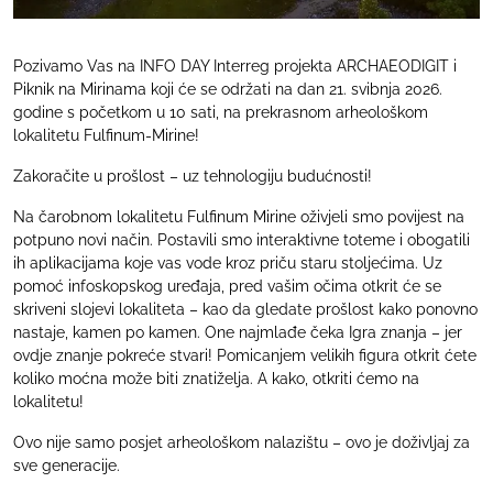
Pozivamo Vas na INFO DAY Interreg projekta ARCHAEODIGIT i
Piknik na Mirinama koji će se održati na dan 21. svibnja 2026.
godine s početkom u 10 sati, na prekrasnom arheološkom
lokalitetu Fulfinum-Mirine!
Zakoračite u prošlost – uz tehnologiju budućnosti!
Na čarobnom lokalitetu Fulfinum Mirine oživjeli smo povijest na
potpuno novi način. Postavili smo interaktivne toteme i obogatili
ih aplikacijama koje vas vode kroz priču staru stoljećima. Uz
pomoć infoskopskog uređaja, pred vašim očima otkrit će se
skriveni slojevi lokaliteta – kao da gledate prošlost kako ponovno
nastaje, kamen po kamen. One najmlađe čeka Igra znanja – jer
ovdje znanje pokreće stvari! Pomicanjem velikih figura otkrit ćete
koliko moćna može biti znatiželja. A kako, otkriti ćemo na
lokalitetu!
Ovo nije samo posjet arheološkom nalazištu – ovo je doživljaj za
sve generacije.