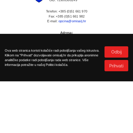
OIB: 72908368249
Telefon: +385 (0)51 661 970
Fax: +385 (0)51 661 982
E-mail:
opcina@omisalj.hr
Adresa:
Prikešte 13
HR-51513 Omisalj
Ova web stranica koristi kolačiće radi poboljšanja vašeg iskustva.
Odbij
Klikom na "Prihvati" dozvoljavate omisalj.hr da prikuplja anonimne
analitičke podatke radi poboljšanja rada web stranice. Više
informacija potražite u našoj Politici kolačića.
Prihvati
Politika kolačića
Pristupačnost
©
2026