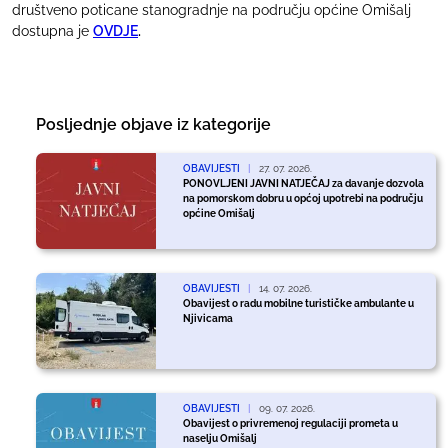
društveno poticane stanogradnje na području općine Omišalj
dostupna je
OVDJE
.
Posljednje objave iz kategorije
OBAVIJESTI
|
27. 07. 2026.
PONOVLJENI JAVNI NATJEČAJ za davanje dozvola
na pomorskom dobru u općoj upotrebi na području
općine Omišalj
OBAVIJESTI
|
14. 07. 2026.
Obavijest o radu mobilne turističke ambulante u
Njivicama
OBAVIJESTI
|
09. 07. 2026.
Obavijest o privremenoj regulaciji prometa u
naselju Omišalj