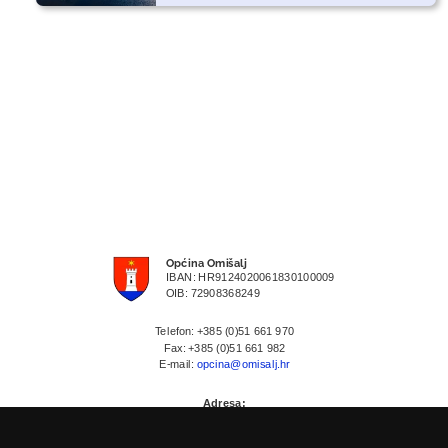
Općina Omišalj
IBAN: HR9124020061830100009
OIB: 72908368249
Telefon: +385 (0)51 661 970
Fax: +385 (0)51 661 982
E-mail:
opcina@omisalj.hr
Adresa:
Prikešte 13
HR-51513 Omisalj