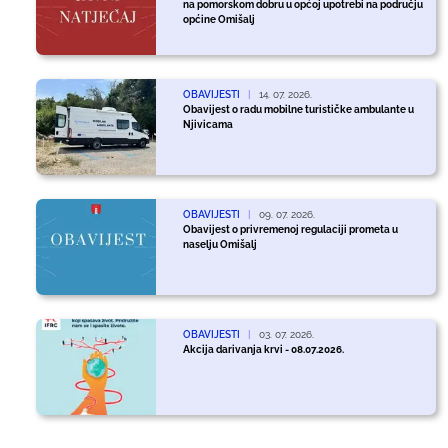
na pomorskom dobru u općoj upotrebi na području
općine Omišalj
OBAVIJESTI
|
14. 07. 2026.
Obavijest o radu mobilne turističke ambulante u
Njivicama
OBAVIJESTI
|
09. 07. 2026.
Obavijest o privremenoj regulaciji prometa u
naselju Omišalj
OBAVIJESTI
|
03. 07. 2026.
Akcija darivanja krvi - 08.07.2026.