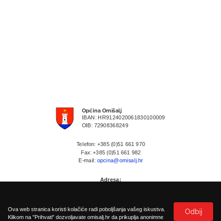
Općina Omišalj
IBAN: HR9124020061830100009
OIB: 72908368249
Telefon: +385 (0)51 661 970
Fax: +385 (0)51 661 982
E-mail:
opcina@omisalj.hr
Adresa:
Prikešte 13
HR-51513 Omisalj
Ova web stranica koristi kolačiće radi poboljšanja vašeg iskustva.
Odbij
Klikom na "Prihvati" dozvoljavate omisalj.hr da prikuplja anonimne