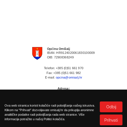
Općina Omišalj
IBAN: HR9124020061830100009
OIB: 72908368249
Telefon: +385 (0)51 661 970
Fax: +385 (0)51 661 982
E-mail:
opcina@omisalj.hr
Adresa:
Prikešte 13
HR-51513 Omisalj
Ova web stranica koristi kolačiće radi poboljšanja vašeg iskustva.
Odbij
Klikom na "Prihvati" dozvoljavate omisalj.hr da prikuplja anonimne
analitičke podatke radi poboljšanja rada web stranice. Više
informacija potražite u našoj Politici kolačića.
Prihvati
Politika kolačića