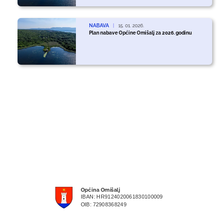
NABAVA
|
15. 01. 2026.
Plan nabave Općine Omišalj za 2026. godinu
Općina Omišalj
IBAN: HR9124020061830100009
OIB: 72908368249