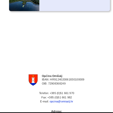
Općina Omišalj
IBAN: HR9124020061830100009
OIB: 72908368249
Telefon: +385 (0)51 661 970
Fax: +385 (0)51 661 982
E-mail:
opcina@omisalj.hr
Adresa: