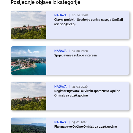
Posljednje objave iz kategorije
NABAVA
|
20. 07. 2026.
Glavni projekt - Uređenje centra naselja Omišalj
(ev. br. 052/26)
NABAVA
|
15. 06. 2026.
Sprječavanje sukoba interesa
NABAVA
|
31. 03. 2026.
Registar ugovora i okvirnih sporazuma Općine
Omišalj za 2026. godinu
NABAVA
|
15. 01. 2026.
Plan nabave Općine Omišalj za 2026. godinu